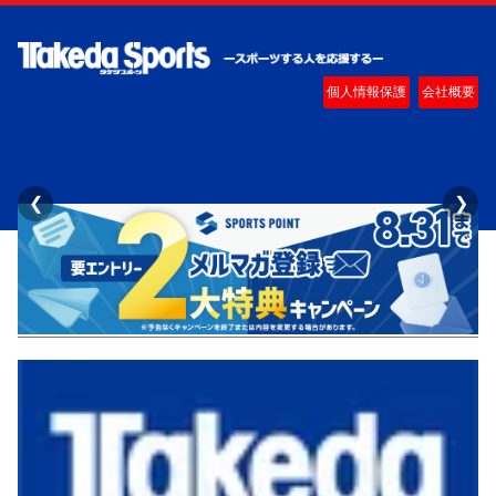
個人情報保護
会社概要
❮
❯
タケダスポーツ二戸店