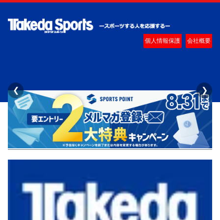
個人情報保護
会社概要
❮
❯
タケダスポーツ水沢店